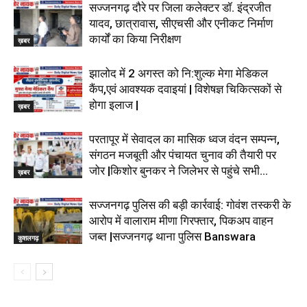
सज्जनगढ़ दौरे पर जिला कलेक्टर डॉ. इंद्रजीत
यादव, छात्रावास, सीएचसी और एनीकट निर्माण
कार्यों का किया निरीक्षण
ख़बर
झालोद में 2 अगस्त को नि:शुल्क मेगा मेडिकल
कैंप,एवं आवश्यक दवाइयां | विशेषज्ञ चिकित्सकों से
होगा इलाज |
ख़बर
परतापूर में सेवादल का मासिक ध्वज वंदन सम्पन्न,
संगठन मजबूती और पंचायत चुनाव की तैयारी पर
जोर |किशोर बुनकर ने जिलेभर से पहुंचे सभी...
ख़बर
सज्जनगढ़ पुलिस की बड़ी कार्रवाई: गोवंश तस्करी के
आरोप में वालाराम मीणा गिरफ्तार, पिकअप वाहन
जब्त |सज्जनगढ़ थाना पुलिस Banswara
कुशलगढ़