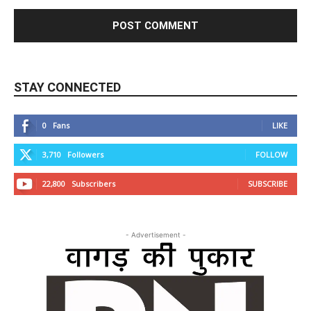
STAY CONNECTED
0
Fans
LIKE
3,710
Followers
FOLLOW
22,800
Subscribers
SUBSCRIBE
- Advertisement -