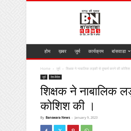
BANSWARA
NEWS
MIRZA
होम
ख़बर
जुर्म
कार्यक्रम
बांसवाडा
Home
जुर्म
शिक्षक ने नाबालिक लड़की से दुष्कर्म करने की कोशिश
जुर्म
देश-विदेश
शिक्षक ने नाबालिक लड़
कोशिश की ।
By
Banswara News
-
January 9, 2023