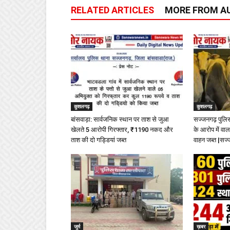
RELATED ARTICLES
MORE FROM A
कुशलगढ़
कुशलगढ़
बांसवाड़ा: सार्वजनिक स्थान पर ताश से जुआ
सज्जनगढ़ पुलिस 
खेलते 5 आरोपी गिरफ्तार, ₹1190 नकद और
के आरोप में वा
ताश की दो गड्डियां जब्त
वाहन जब्त |सज
जुर्म
ख़बर