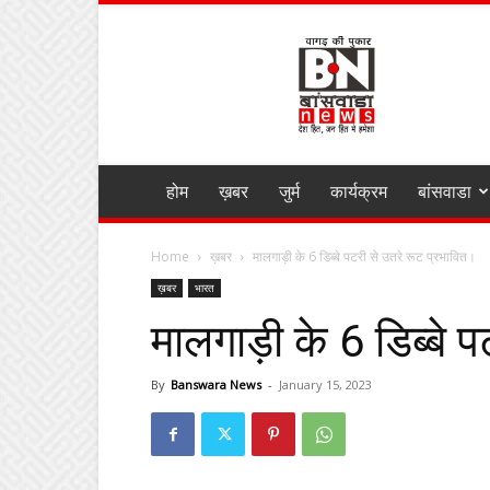
BANSWARA
NEWS
MIRZA
होम
ख़बर
जुर्म
कार्यक्रम
बांसवाडा
Home
ख़बर
मालगाड़ी के 6 डिब्बे पटरी से उतरे रूट प्रभावित।
ख़बर
भारत
मालगाड़ी के 6 डिब्बे 
By
Banswara News
-
January 15, 2023