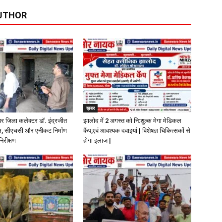
UTHOR
ख़बर
पर जिला कलेक्टर डॉ. इंद्रजीत
झालोद में 2 अगस्त को नि:शुल्क मेगा मेडिकल
ास, सीएचसी और एनीकट निर्माण
कैंप,एवं आवश्यक दवाइयां | विशेषज्ञ चिकित्सकों से
निरीक्षण
होगा इलाज |