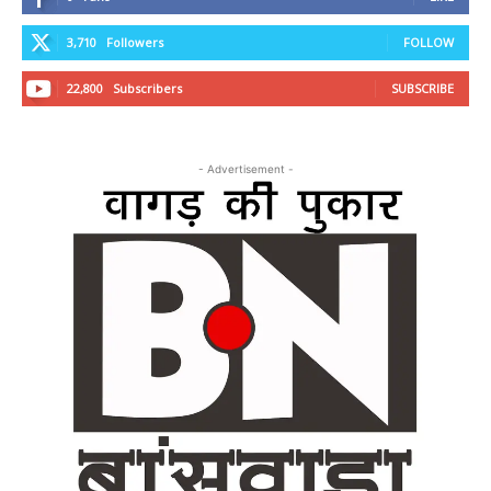
3,710
Followers
FOLLOW
22,800
Subscribers
SUBSCRIBE
- Advertisement -