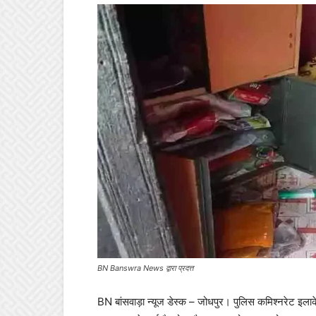
BN Banswra News द्वारा प्रदत्त
BN बांसवाड़ा न्यूज डेस्क – जोधपुर। पुलिस कमिश्नरेट इलाक