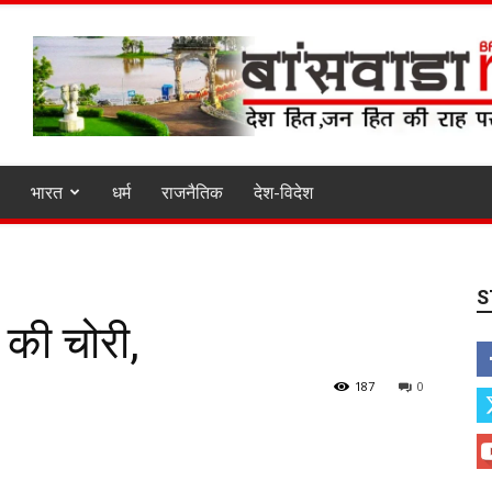
भारत
धर्म
राजनैतिक
देश-विदेश
S
 की चोरी,
187
0