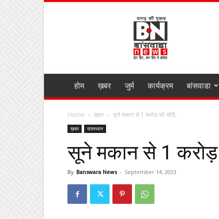
BANSWARA
NEWS
MIRZA
होम
ख़बर
जुर्म
कार्यक्रम
बांसवाडा
Home
ख़बर
सूने मकान से 1 करोड़ की चोरी,
ख़बर
राजस्थान
सूने मकान से 1 करोड़
By
Banswara News
-
September 14, 2023