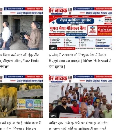
ख़बर
पर जिला कलेक्टर डॉ. इंद्रजीत
झालोद में 2 अगस्त को नि:शुल्क मेगा मेडिकल
ास, सीएचसी और एनीकट निर्माण
कैंप,एवं आवश्यक दवाइयां | विशेषज्ञ चिकित्सकों से
निरीक्षण
होगा इलाज |
ख़बर
की बड़ी कार्रवाई: गोवंश तस्करी
धर्मेंद्र प्रधान के इस्तीफे पर बांसवाड़ा कांग्रेस
लाराम मीणा गिरफ्तार, पिकअप
का जश्न, गांधी मूर्ति पर आतिशबाजी कर मनाई