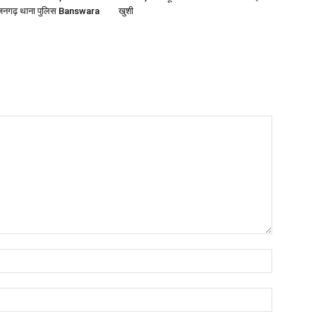
्जनगढ़ थाना पुलिस Banswara
खुशी