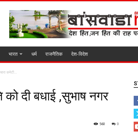
भारत
धर्म
राजनैतिक
देश-विदेश
चारा कमेटी...
S
ि को दी बधाई ,सुभाष नगर
560
0