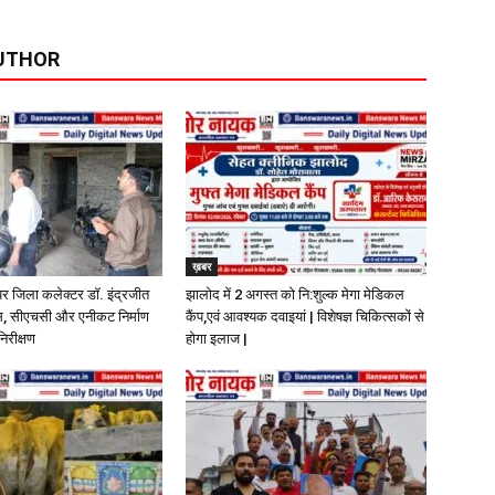
UTHOR
ख़बर
पर जिला कलेक्टर डॉ. इंद्रजीत
झालोद में 2 अगस्त को नि:शुल्क मेगा मेडिकल
ास, सीएचसी और एनीकट निर्माण
कैंप,एवं आवश्यक दवाइयां | विशेषज्ञ चिकित्सकों से
निरीक्षण
होगा इलाज |