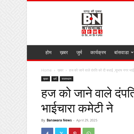
BANSWARA
NEWS
MIRZA
होम
ख़बर
जुर्म
कार्यक्रम
बांसवाडा
Home
ख़बर
हज को जाने वाले दंपति को दी बधाई ,सुभाष नगर भाई
ख़बर
धर्म
राजस्थान
हज को जाने वाले दंपत
भाईचारा कमेटी ने
By
Banswara News
-
April 29, 2025