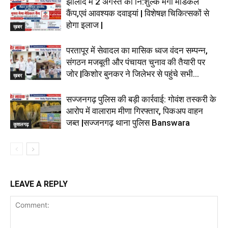
झालोद में 2 अगस्त को नि:शुल्क मेगा मेडिकल
कैंप,एवं आवश्यक दवाइयां | विशेषज्ञ चिकित्सकों से
होगा इलाज |
ख़बर
परतापूर में सेवादल का मासिक ध्वज वंदन सम्पन्न,
संगठन मजबूती और पंचायत चुनाव की तैयारी पर
जोर |किशोर बुनकर ने जिलेभर से पहुंचे सभी...
ख़बर
सज्जनगढ़ पुलिस की बड़ी कार्रवाई: गोवंश तस्करी के
आरोप में वालाराम मीणा गिरफ्तार, पिकअप वाहन
जब्त |सज्जनगढ़ थाना पुलिस Banswara
कुशलगढ़
LEAVE A REPLY