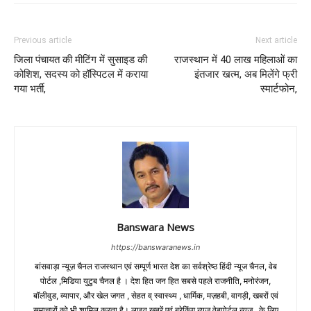
Previous article
Next article
जिला पंचायत की मीटिंग में सुसाइड की
राजस्थान में 40 लाख महिलाओं का
कोशिश, सदस्य को हॉस्पिटल में कराया
इंतजार खत्म, अब मिलेंगे फ्री
गया भर्ती,
स्मार्टफोन,
Banswara News
https://banswaranews.in
बांसवाड़ा न्यूज़ चैनल राजस्थान एवं सम्पूर्ण भारत देश का सर्वश्रेष्ठ हिंदी न्‍यूज चैनल, वेब
पोर्टल ,मिडिया युटुब चैनल है । देश हित जन हित सबसे पहले राजनीति, मनोरंजन,
बॉलीवुड, व्यापार, और खेल जगत , सेहत व् स्वास्थ्य , धार्मिक, मज़हबी, वागड़ी, खबरों एवं
समाचारों को भी शामिल करता है। लाइव खबरें एवं ब्रेकिंग न्यूज,वेबपोर्टल न्यूज़ , के लिए