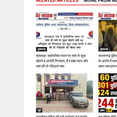
RELATED ARTICLES
MORE FROM A
कुशलगढ़
कुशलगढ़
बांसवाड़ा: सार्वजनिक स्थान पर ताश से जुआ
सज्जनगढ़ पुलिस 
खेलते 5 आरोपी गिरफ्तार, ₹1190 नकद और
के आरोप में वा
ताश की दो गड्डियां जब्त
वाहन जब्त |सज
जुर्म
ख़बर
सल्लोपाट पुलिस की बड़ी कार्रवाई: 52 कार्टन
60 पुलिस टीमों 