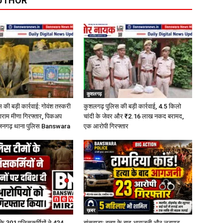
UTHOR
कुशलगढ़
की बड़ी कार्रवाई: गोवंश तस्करी
कुशलगढ़ पुलिस की बड़ी कार्रवाई, 4.5 किलो
लाराम मीणा गिरफ्तार, पिकअप
चांदी के जेवर और ₹2.16 लाख नकद बरामद,
्जनगढ़ थाना पुलिस Banswara
एक आरोपी गिरफ्तार
ख़बर
के 301 पुलिसकर्मियों ने 424
बांसवाड़ा: हत्या के बाद आगजनी और लूटपाट