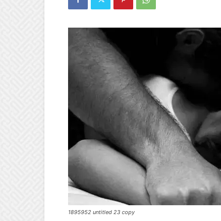
1895952 untitled 23 copy