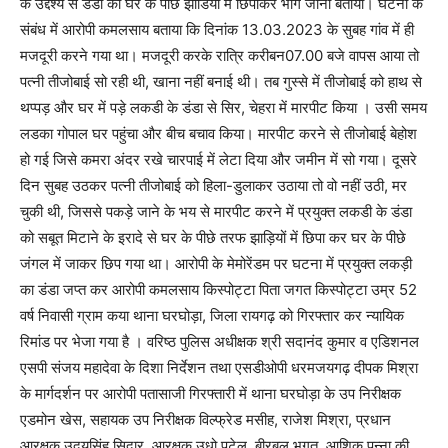
के उद्देश्य से डंडा को घर के पीछे झाडियों में छिपाकर भाग जाना बताया। घटना के
संबंध में आरोपी कमलसाय बताया कि दिनांक 13.03.2023 के सुबह गांव में ही
मजदूरी करने गया था। मजदूरी करके रात्रि करीबन07.00 बजे वापस आया तो
पत्नी तीजोबाई सो रही थी, खाना नहीं बनाई थी। तब गुस्से में तीजोबाई को हाथ से
थप्पड़ और घर में पड़े लकडी के डंडा से सिर, चेहरा में मारपीट किया । उसी समय
लडका गोपाल घर पहुंचा और बीच बचाव किया। मारपीट करने से तीजोबाई बेहोश
हो गई जिसे कमरा अंदर रखे चारपाई में लेटा दिया और जमीन में सो गया। दूसरे
दिन सुबह उठकर पत्नी तीजोबाई को हिला-डुलाकर उठाया तो वो नहीं उठी, मर
चुकी थी, जिससे पकड़े जाने के भय से मारपीट करने में प्रयुक्त लकडी के डंडा
को सबूत मिटाने के इरादे से घर के पीछे तरफ झाड़ियों में छिपा कर घर के पीछे
जंगल में जाकर छिप गया था। आरोपी के मेमोरेंडम पर घटना में प्रयुक्त लकड़ी
का डंडा जप्त कर आरोपी कमलसाय किस्पोट्टा पिता जगत किस्पोट्टा उम्र 52
वर्ष निवासी ग्राम कया थाना घरघोड़ा, जिला रायगढ़ को गिरफ्तार कर न्यायिक
रिमांड पर भेजा गया है । वरिष्ठ पुलिस अधीक्षक श्री सदानंद कुमार व एडिशनल
एसपी संजय महादेवा के दिशा निर्देशन तथा एसडीओपी धरमजयगढ़ दीपक मिश्रा
के मार्गदर्शन पर आरोपी पतासाजी गिरफ्तारी में थाना घरघोड़ा के उप निरीक्षक
एडमोन खेस, सहायक उप निरीक्षक विल्फ्रेड मसीह, राजेश मिश्रा, प्रधान
आरक्षक उदयसिंह सिदार, आरक्षक उधो पटेल, बीरबल भगत, आशिक पन्ना की