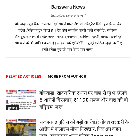
Banswara News
https://banswaranews.in
बांसवाड़ा न्यूज़ चैनल राजस्थान एवं सम्पूर्ण भारत देश का सर्वश्रेष्ठ हिंदी न्‍यूज चैनल, वेब
पोर्टल ,मिडिया युटुब चैनल है । देश हित जन हित सबसे पहले राजनीति, मनोरंजन,
बॉलीवुड, व्यापार, और खेल जगत , सेहत व् स्वास्थ्य , धार्मिक, मज़हबी, वागड़ी, खबरों एवं
समाचारों को भी शामिल करता है। लाइव खबरें एवं ब्रेकिंग न्यूज,वेबपोर्टल न्यूज़ , के लिए
हमसे हमेशा जुड़े रहें ,जय हिन्द ,जय भारत !
RELATED ARTICLES
MORE FROM AUTHOR
बांसवाड़ा: सार्वजनिक स्थान पर ताश से जुआ खेलते
5 आरोपी गिरफ्तार, ₹1190 नकद और ताश की दो
गड्डियां जब्त
कुशलगढ़
सज्जनगढ़ पुलिस की बड़ी कार्रवाई: गोवंश तस्करी के
आरोप में वालाराम मीणा गिरफ्तार, पिकअप वाहन
जब्त |सज्जनगढ़ थाना पुलिस Banswara