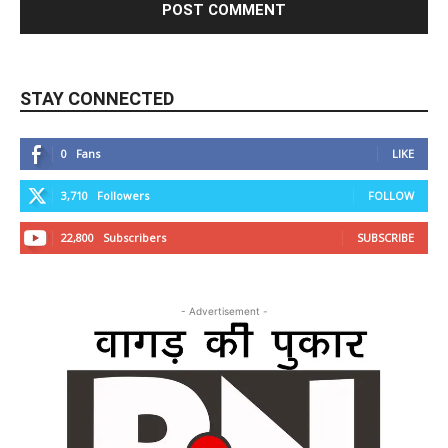
STAY CONNECTED
0
Fans
LIKE
3,710
Followers
FOLLOW
22,800
Subscribers
SUBSCRIBE
- Advertisement -