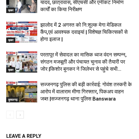
यादव, छात्रावास, सीएचसी और एनीकट निर्माण
कार्यों का किया निरीक्षण
ख़बर
झालोद में 2 अगस्त को नि:शुल्क मेगा मेडिकल
कैंप,एवं आवश्यक दवाइयां | विशेषज्ञ चिकित्सकों से
होगा इलाज |
ख़बर
परतापूर में सेवादल का मासिक ध्वज वंदन सम्पन्न,
संगठन मजबूती और पंचायत चुनाव की तैयारी पर
जोर |किशोर बुनकर ने जिलेभर से पहुंचे सभी...
ख़बर
सज्जनगढ़ पुलिस की बड़ी कार्रवाई: गोवंश तस्करी के
आरोप में वालाराम मीणा गिरफ्तार, पिकअप वाहन
जब्त |सज्जनगढ़ थाना पुलिस Banswara
कुशलगढ़
LEAVE A REPLY