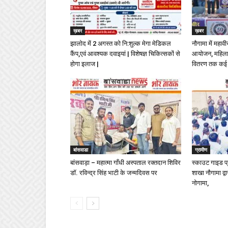
ख़बर
ख़बर
झालोद में 2 अगस्त को नि:शुल्क मेगा मेडिकल
नौगामा में महा
कैंप,एवं आवश्यक दवाइयां | विशेषज्ञ चिकित्सकों से
आयोजन, महिला 
होगा इलाज |
वितरण तक कई
बांसवाडा
ग्रामीण
बांसवाड़ा – महात्मा गाँधी अस्पताल रक्तदान शिविर
स्काउट गाइड प्
डॉ. रविन्द्र सिंह भाटी के जन्मदिवस पर
शाखा नौगामा द्
नोगामा,