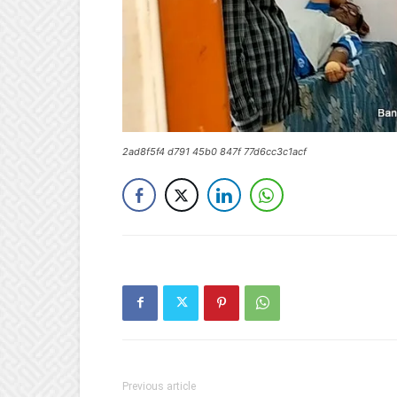
2ad8f5f4 d791 45b0 847f 77d6cc3c1acf
Previous article