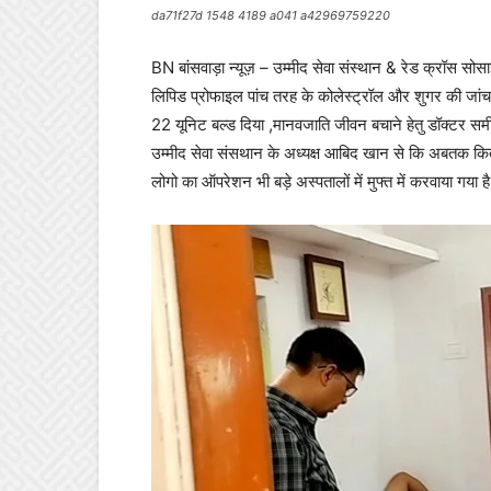
da71f27d 1548 4189 a041 a42969759220
BN बांसवाड़ा न्यूज़ – उम्मीद सेवा संस्थान & रेड क्रॉस सोसा
लिपिड प्रोफाइल पांच तरह के कोलेस्ट्रॉल और शुगर की जांच क
22 यूनिट बल्ड दिया ,मानवजाति जीवन बचाने हेतु डॉक्टर समी
उम्मीद सेवा संसथान के अध्यक्ष आबिद खान से कि अबतक कितन
लोगो का ऑपरेशन भी बड़े अस्पतालों में मुफ्त में करवाया गय