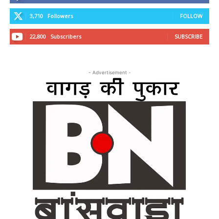
3,710
Followers
FOLLOW
22,800
Subscribers
SUBSCRIBE
- Advertisement -