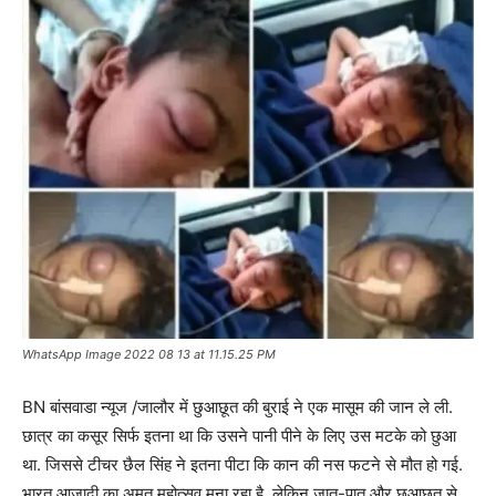
WhatsApp Image 2022 08 13 at 11.15.25 PM
BN बांसवाडा न्यूज /जालौर में छुआछूत की बुराई ने एक मासूम की जान ले ली.
छात्र का कसूर सिर्फ इतना था कि उसने पानी पीने के लिए उस मटके को छुआ
था. जिससे टीचर छैल सिंह ने इतना पीटा कि कान की नस फटने से मौत हो गई.
भारत आजादी का अमृत महोत्सव मना रहा है, लेकिन जात-पात और छुआछूत से