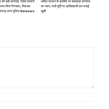
की बड़ी कार्रवाई: गोवंश तस्करी
धर्मेंद्र प्रधान के इस्तीफे पर बांसवाड़ा कांग्रेस
लाराम मीणा गिरफ्तार, पिकअप
का जश्न, गांधी मूर्ति पर आतिशबाजी कर मनाई
्जनगढ़ थाना पुलिस Banswara
खुशी