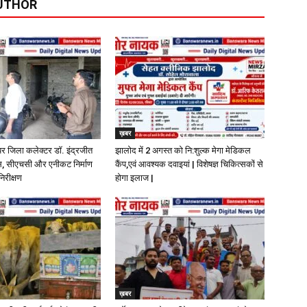
UTHOR
ख़बर
पर जिला कलेक्टर डॉ. इंद्रजीत
झालोद में 2 अगस्त को नि:शुल्क मेगा मेडिकल
ास, सीएचसी और एनीकट निर्माण
कैंप,एवं आवश्यक दवाइयां | विशेषज्ञ चिकित्सकों से
निरीक्षण
होगा इलाज |
ख़बर