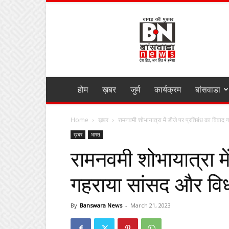
BANSWARA
NEWS
MIRZA
होम
ख़बर
जुर्म
कार्यक्रम
बांसवाडा
Home
ख़बर
रामनवमी शोभायात्रा में डीजे पर प्रतिबंध का विवा
ख़बर
भारत
रामनवमी शोभायात्रा मे
गहराया सांसद और वि
By
Banswara News
-
March 21, 2023