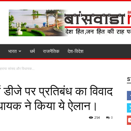
भारत
धर्म
राजनैतिक
देश-विदेश
द गहराया सांसद और विधायक...
S
ं डीजे पर प्रतिबंध का विवाद
धायक ने किया ये ऐलान।
254
0