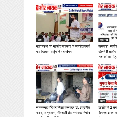
ख़बर
कुशलगढ़
मतदाताओं को गहलोत सरकार के जनहित कार्य
बांसवाड़ा: सार
याद दिलाएं: अर्जुन सिंह बामनिया
खेलते 5 आरोप
ताश की दो गड्डि
ख़बर
ख़बर
सज्जनगढ़ दौरे पर जिला कलेक्टर डॉ. इंद्रजीत
झालोद में 2 अग
यादव, छात्रावास, सीएचसी और एनीकट निर्माण
कैंप,एवं आवश्यक