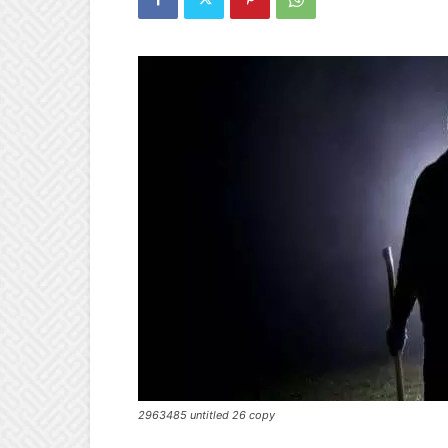
2963485 untitled 26 copy