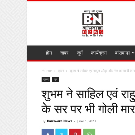
BANSWARA
NEWS
MIRZA
होम
ख़बर
जुर्म
कार्यक्रम
बांसवाडा
Home
ख़बर
शुभम ने साहिल एवं राहुल ओझा और रेल कर्मचारी के स
ख़बर
जुर्म
शुभम ने साहिल एवं रा
के सर पर भी गोली मार 
By
Banswara News
-
June 1, 2023