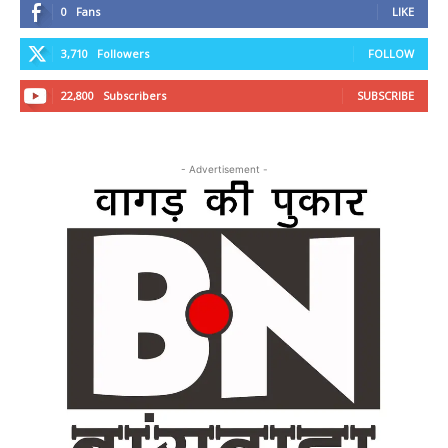
0
Fans
LIKE
3,710
Followers
FOLLOW
22,800
Subscribers
SUBSCRIBE
- Advertisement -