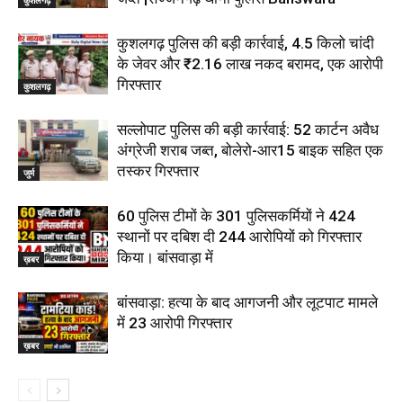
कुशलगढ़
कुशलगढ़ पुलिस की बड़ी कार्रवाई, 4.5 किलो चांदी
के जेवर और ₹2.16 लाख नकद बरामद, एक आरोपी
गिरफ्तार
कुशलगढ़
सल्लोपाट पुलिस की बड़ी कार्रवाई: 52 कार्टन अवैध
अंग्रेजी शराब जब्त, बोलेरो-आर15 बाइक सहित एक
तस्कर गिरफ्तार
जुर्म
60 पुलिस टीमों के 301 पुलिसकर्मियों ने 424
स्थानों पर दबिश दी 244 आरोपियों को गिरफ्तार
किया। बांसवाड़ा में
ख़बर
बांसवाड़ा: हत्या के बाद आगजनी और लूटपाट मामले
में 23 आरोपी गिरफ्तार
ख़बर