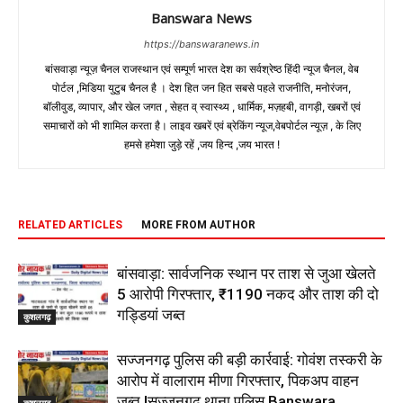
Banswara News
https://banswaranews.in
बांसवाड़ा न्यूज़ चैनल राजस्थान एवं सम्पूर्ण भारत देश का सर्वश्रेष्ठ हिंदी न्‍यूज चैनल, वेब
पोर्टल ,मिडिया युटुब चैनल है । देश हित जन हित सबसे पहले राजनीति, मनोरंजन,
बॉलीवुड, व्यापार, और खेल जगत , सेहत व् स्वास्थ्य , धार्मिक, मज़हबी, वागड़ी, खबरों एवं
समाचारों को भी शामिल करता है। लाइव खबरें एवं ब्रेकिंग न्यूज,वेबपोर्टल न्यूज़ , के लिए
हमसे हमेशा जुड़े रहें ,जय हिन्द ,जय भारत !
RELATED ARTICLES
MORE FROM AUTHOR
बांसवाड़ा: सार्वजनिक स्थान पर ताश से जुआ खेलते
5 आरोपी गिरफ्तार, ₹1190 नकद और ताश की दो
गड्डियां जब्त
कुशलगढ़
सज्जनगढ़ पुलिस की बड़ी कार्रवाई: गोवंश तस्करी के
आरोप में वालाराम मीणा गिरफ्तार, पिकअप वाहन
जब्त |सज्जनगढ़ थाना पुलिस Banswara