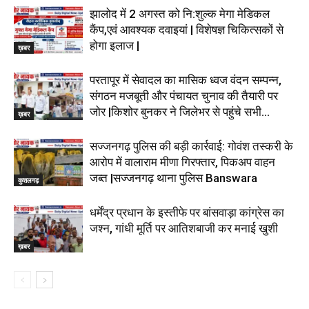
झालोद में 2 अगस्त को नि:शुल्क मेगा मेडिकल
कैंप,एवं आवश्यक दवाइयां | विशेषज्ञ चिकित्सकों से
होगा इलाज |
ख़बर
परतापूर में सेवादल का मासिक ध्वज वंदन सम्पन्न,
संगठन मजबूती और पंचायत चुनाव की तैयारी पर
जोर |किशोर बुनकर ने जिलेभर से पहुंचे सभी...
ख़बर
सज्जनगढ़ पुलिस की बड़ी कार्रवाई: गोवंश तस्करी के
आरोप में वालाराम मीणा गिरफ्तार, पिकअप वाहन
जब्त |सज्जनगढ़ थाना पुलिस Banswara
कुशलगढ़
धर्मेंद्र प्रधान के इस्तीफे पर बांसवाड़ा कांग्रेस का
जश्न, गांधी मूर्ति पर आतिशबाजी कर मनाई खुशी
ख़बर