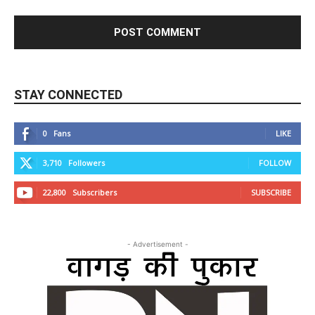
STAY CONNECTED
0
Fans
LIKE
3,710
Followers
FOLLOW
22,800
Subscribers
SUBSCRIBE
- Advertisement -