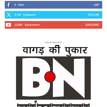
0
Fans
LIKE
3,710
Followers
FOLLOW
22,800
Subscribers
SUBSCRIBE
- Advertisement -