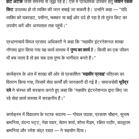
हार्ट अटैक
जैसी समस्या से जूझ रहे हैं। ऐसे में प्राथमिक उपचार हेतु
जीवन रक्षक
किट
उपलब्ध हो तो व्यक्ति की जान बचाई जा सकती है। उन्होंने कहा — “यदि
व्यक्ति को घबराहट, पसीना, चक्कर या बाईं ओर दर्द हो रहा है तो तुरंत किट का
उपयोग करें और अस्पताल तक पहुंचें।”
प्रधानाचार्य विमल प्रसाद अधिकारी ने कहा कि “महावीर इंटरनेशनल शाखा
नौगामा द्वारा किया गया यह कार्य वास्तव में
पुण्य का कार्य
है। किसी का एक जीवन
भी बच जाता है तो हम सब उस पुण्य के भागीदार बनते हैं।”
कार्यक्रम के अंत में शाखा की ओर से प्रकाशित
‘महावीर प्रवाह’
पत्रिका का
वितरण किया गया, जिसमें सेवा कार्यों की जानकारी दी गई है। समाजसेवी
भूपेंद्र
दवे
ने संस्था की सराहना करते हुए कहा कि “महावीर इंटरनेशनल द्वारा किए जा
रहे सेवा कार्य वास्तव में सराहनीय हैं।”
कार्यक्रम में विद्यालय के स्टाफ सदस्य — गोपाल पाठक, प्रकाश चौहान, सुभाष
बामनिया, वंदना भट्ट, नेहा पवार, चेतन शर्मा, शोभा मैडम, रक्षित राठौर, कालूराम
बामनिया और रमेश चंद्र रावत — ने सहयोग दिया।