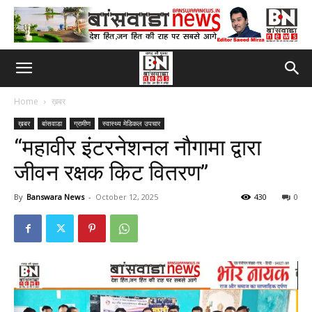
Home
ख़बर
ख़बर
बांसवाडा
ग्रामीण
स्वास्थ्य मेडिकल उपचार
“महावीर इंटरनेशनल नौगामा द्वारा
जीवन रक्षक किट वितरण”
By
Banswara News
-
October 12, 2025
430
0