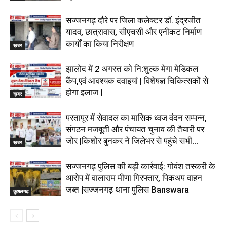
सज्जनगढ़ दौरे पर जिला कलेक्टर डॉ. इंद्रजीत
यादव, छात्रावास, सीएचसी और एनीकट निर्माण
कार्यों का किया निरीक्षण
ख़बर
झालोद में 2 अगस्त को नि:शुल्क मेगा मेडिकल
कैंप,एवं आवश्यक दवाइयां | विशेषज्ञ चिकित्सकों से
होगा इलाज |
ख़बर
परतापूर में सेवादल का मासिक ध्वज वंदन सम्पन्न,
संगठन मजबूती और पंचायत चुनाव की तैयारी पर
जोर |किशोर बुनकर ने जिलेभर से पहुंचे सभी...
ख़बर
सज्जनगढ़ पुलिस की बड़ी कार्रवाई: गोवंश तस्करी के
आरोप में वालाराम मीणा गिरफ्तार, पिकअप वाहन
जब्त |सज्जनगढ़ थाना पुलिस Banswara
कुशलगढ़