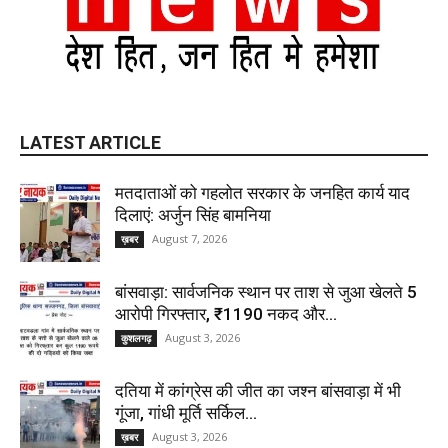
LATEST ARTICLE
मतदाताओं को गहलोत सरकार के जनहित कार्य याद
दिलाएं: अर्जुन सिंह बामनिया
August 7, 2026
ख़बर
बांसवाड़ा: सार्वजनिक स्थान पर ताश से जुआ खेलते 5
आरोपी गिरफ्तार, ₹1190 नकद और...
August 3, 2026
कुशलगढ़
दतिया में कांग्रेस की जीत का जश्न बांसवाड़ा में भी
गूंजा, गांधी मूर्ति सर्किल...
August 3, 2026
ख़बर