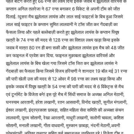
पहले बैटिंग करते हुए 66 रन्स का लक्ष्य दिया इसके जवाब में झूलेलाल वारियर्स के
कप्तान अनिल तलरेजा ने 67 रन्स बनाकर 6 विकेट से अपनी टीम को जीत
दिलाई. !दूसरा मैच झूलेलाल लायंस और लाल साई फाइटर्स के बिच हुआ जिसमे
लाल साई फाइटर के कप्तान सुमित लालवानी ने टॉस जीत कर गेंदबाज़ी का
फैसला लिया और पहले बल्लेबाज़ी करते हुए झूलेलाल लायंस के कप्तान पियूष
खत्री के 74 रन्स की मदद से 128 रन्स का विशाल लक्ष्य खड़ा किया इसके
जवाब में मात्रा 80 रन ही बना सकी और झूलेलाल लायंस इस मैच को 48 जीत
कर फाइनल में प्रवेश कर दिया. फाइनल मुक़ाबला झूलेलाल वारियर्स और
झूलेलाल लायंस के बिच खेला गया जिसमे टॉस जित कर झूलेलाल लायंस ने
गेंदबाज़ी का फैसला किया जिसमे विजय हरियाणी ने शानदार 19 बॉल मई 31 रन्स
की पारी खेली उस की मदद से 12 ओवर में 98 रन्स का लक्ष्य खड़ा किया और
इसके जवाब में पियूष खत्री के 54 रन्स की पारी की मदद से 6 विकेट्स से मैच
एवं टूर्नामेंट के विजेता बने! इस पूरे मैच में सिंधी समाज के अध्यक्ष अनिल मेठानी,
घनस्याम आरतानी, हरेश लखानी, रतन आसवानी, विनोद खत्री, सुनील मंगलानी,
ईश्वर लखानी, इंद्रप्रकाश छाबड़ा, सहित महिला सेवा समिति की अध्यक्षा कंचन
लालवानी, पूनम सोतानी, रेखा आरतानी, माधुरी लखानी, सलोनी चावला, कशिश
सोतानी, मनाली लखानी, गीता वाधवानी, मुस्कान छाबड़ा, नंदनी मेठानी,अवनी
प्रेमचंदानी, लतिका तलदार सहित कई समाजजन उपस्थित रहे ! विजेता टीम व