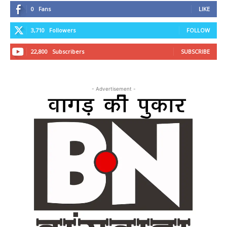
0
Fans
LIKE
3,710
Followers
FOLLOW
22,800
Subscribers
SUBSCRIBE
- Advertisement -