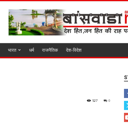
भारत
धर्म
राजनैतिक
देश-विदेश
S
527
0