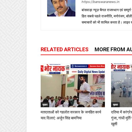
https://banswaranews.in
बांसवाड़ा न्यूज़ चैनल राजस्थान एवं सम्पूर्ण
हित सबसे पहले राजनीति, मनोरंजन, बॉलीवुड
समाचारों को भी शामिल करता है। लाइव खबरें
RELATED ARTICLES
MORE FROM A
ख़बर
ख़बर
मतदाताओं को गहलोत सरकार के जनहित कार्य
दतिया में कांग्र
याद दिलाएं: अर्जुन सिंह बामनिया
गूंजा, गांधी मू
खुशी