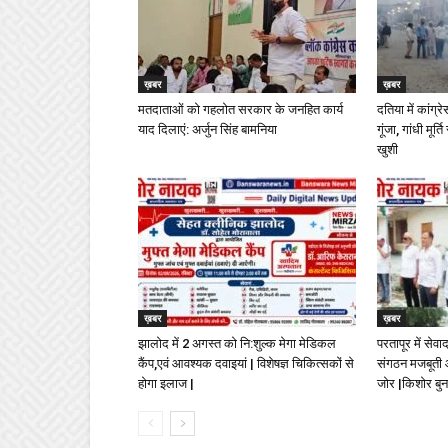
ख़बर
ख़बर
मतदाताओं को गहलोत सरकार के जनहित कार्य
दतिया में कांग्र
याद दिलाएं: अर्जुन सिंह बामनिया
गूंजा, गांधी मू
खुशी
ख़बर
ख़बर
झालोद में 2 अगस्त को नि:शुल्क मेगा मेडिकल
परतापूर में सेव
कैंप,एवं आवश्यक दवाइयां | विशेषज्ञ चिकित्सकों से
संगठन मजबूती औ
होगा इलाज |
जोर |किशोर बुन