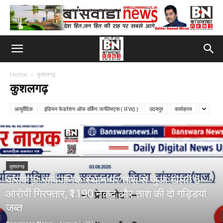
Home
कुशलगढ़
कुशलगढ़
आयुर्वेदिक
इंडियन फेडरेशन ऑफ वर्किंग जर्नलिस्ट्स ( IFWJ )
उदयपुर
कार्यक्रम
कुशलगढ़
बांसवाड़ा: सार्वजनिक स्थान पर ताश से जुआ खेलते 5
आरोपी गिरफ्तार, ₹1190 नकद और ताश की दो गड्डियां
जब्त