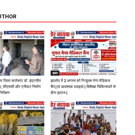
UTHOR
ख़बर
पर जिला कलेक्टर डॉ. इंद्रजीत
झालोद में 2 अगस्त को नि:शुल्क मेगा मेडिकल
ास, सीएचसी और एनीकट निर्माण
कैंप,एवं आवश्यक दवाइयां | विशेषज्ञ चिकित्सकों से
निरीक्षण
होगा इलाज |