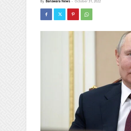
By
Banswara News
-
October 31, 2022