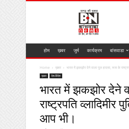
BANSWARA
NEWS
MIRZA
होम
ख़बर
जुर्म
कार्यक्रम
बांसवाडा
Home
ख़बर
भारत में झकझोर देने वाला पुल हादसा, रूस के राष्ट्रप
ख़बर
देश-विदेश
भारत में झकझोर देने 
राष्ट्रपति व्लादिमीर
आप भी।