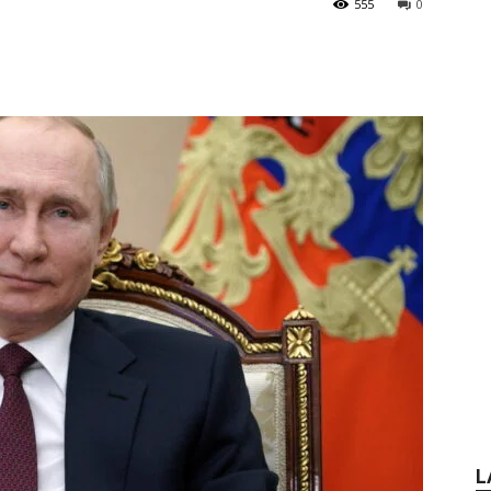
555
0
L