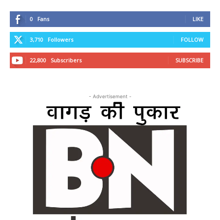
0
Fans
LIKE
3,710
Followers
FOLLOW
22,800
Subscribers
SUBSCRIBE
- Advertisement -