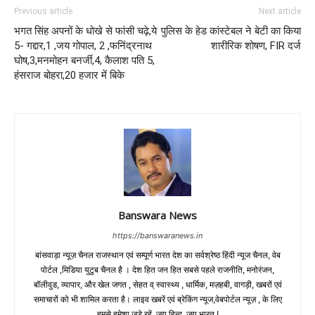
Previous article
Next article
भगत सिंह अपनों के धोखे से फांसी चढ़े,ये
पुलिस के हेड कांस्टेबल ने बेटी का किया
5- गद्दार,1 ,जय गोपाल, 2 ,फनिंद्रनाथ
शारीरिक शोषण, FIR दर्ज
घोष,3,मनमोहन बनर्जी,4, कैलाश पति 5,
हंसराज बोहरा,20 हजार में बिके
Banswara News
https://banswaranews.in
बांसवाड़ा न्यूज़ चैनल राजस्थान एवं सम्पूर्ण भारत देश का सर्वश्रेष्ठ हिंदी न्‍यूज चैनल, वेब
पोर्टल ,मिडिया युटुब चैनल है । देश हित जन हित सबसे पहले राजनीति, मनोरंजन,
बॉलीवुड, व्यापार, और खेल जगत , सेहत व् स्वास्थ्य , धार्मिक, मज़हबी, वागड़ी, खबरों एवं
समाचारों को भी शामिल करता है। लाइव खबरें एवं ब्रेकिंग न्यूज,वेबपोर्टल न्यूज़ , के लिए
हमसे हमेशा जुड़े रहें ,जय हिन्द ,जय भारत !