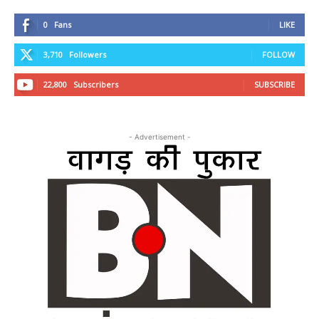
0
Fans
LIKE
3,710
Followers
FOLLOW
22,800
Subscribers
SUBSCRIBE
- Advertisement -